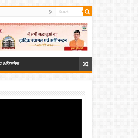
्थ &फिटनेस