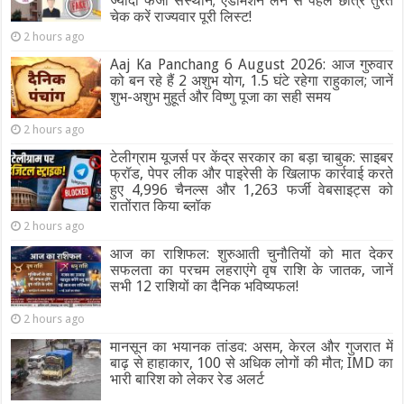
ज्यादा फर्जी संस्थान; एडमिशन लेने से पहले छात्र तुरंत
चेक करें राज्यवार पूरी लिस्ट!
2 hours ago
Aaj Ka Panchang 6 August 2026: आज गुरुवार
को बन रहे हैं 2 अशुभ योग, 1.5 घंटे रहेगा राहुकाल; जानें
शुभ-अशुभ मुहूर्त और विष्णु पूजा का सही समय
2 hours ago
टेलीग्राम यूजर्स पर केंद्र सरकार का बड़ा चाबुक: साइबर
फ्रॉड, पेपर लीक और पाइरेसी के खिलाफ कार्रवाई करते
हुए 4,996 चैनल्स और 1,263 फर्जी वेबसाइट्स को
रातोंरात किया ब्लॉक
2 hours ago
आज का राशिफल: शुरुआती चुनौतियों को मात देकर
सफलता का परचम लहराएंगे वृष राशि के जातक, जानें
सभी 12 राशियों का दैनिक भविष्यफल!
2 hours ago
मानसून का भयानक तांडव: असम, केरल और गुजरात में
बाढ़ से हाहाकार, 100 से अधिक लोगों की मौत; IMD का
भारी बारिश को लेकर रेड अलर्ट