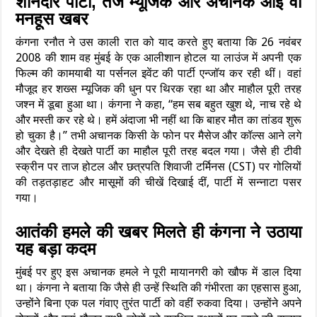
शानदार पार्टी, तेज म्यूजिक और अचानक आई वो
मनहूस खबर
कंगना रनौत ने उस काली रात को याद करते हुए बताया कि 26 नवंबर
2008 की शाम वह मुंबई के एक आलीशान होटल या लाउंज में अपनी एक
फिल्म की कामयाबी या पर्सनल इवेंट की पार्टी एन्जॉय कर रही थीं। वहां
मौजूद हर शख्स म्यूजिक की धुन पर थिरक रहा था और माहौल पूरी तरह
जश्न में डूबा हुआ था। कंगना ने कहा, “हम सब बहुत खुश थे, नाच रहे थे
और मस्ती कर रहे थे। हमें अंदाजा भी नहीं था कि बाहर मौत का तांडव शुरू
हो चुका है।” तभी अचानक किसी के फोन पर मैसेज और कॉल्स आने लगे
और देखते ही देखते पार्टी का माहौल पूरी तरह बदल गया। जैसे ही टीवी
स्क्रीन पर ताज होटल और छत्रपति शिवाजी टर्मिनस (CST) पर गोलियों
की तड़तड़ाहट और मासूमों की चीखें दिखाई दीं, पार्टी में सन्नाटा पसर
गया।
आतंकी हमले की खबर मिलते ही कंगना ने उठाया
यह बड़ा कदम
मुंबई पर हुए इस अचानक हमले ने पूरी मायानगरी को खौफ में डाल दिया
था। कंगना ने बताया कि जैसे ही उन्हें स्थिति की गंभीरता का एहसास हुआ,
उन्होंने बिना एक पल गंवाए तुरंत पार्टी को वहीं रुकवा दिया। उन्होंने अपने