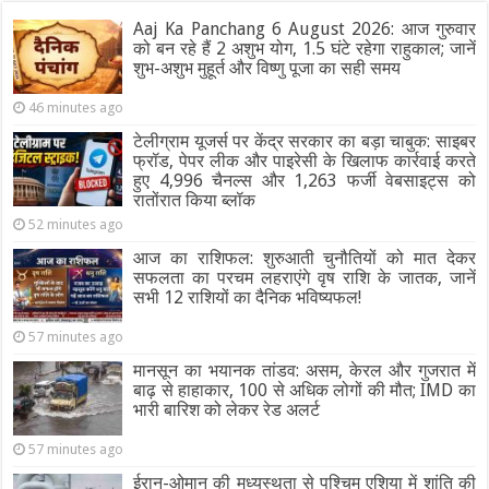
Aaj Ka Panchang 6 August 2026: आज गुरुवार
को बन रहे हैं 2 अशुभ योग, 1.5 घंटे रहेगा राहुकाल; जानें
शुभ-अशुभ मुहूर्त और विष्णु पूजा का सही समय
46 minutes ago
टेलीग्राम यूजर्स पर केंद्र सरकार का बड़ा चाबुक: साइबर
फ्रॉड, पेपर लीक और पाइरेसी के खिलाफ कार्रवाई करते
हुए 4,996 चैनल्स और 1,263 फर्जी वेबसाइट्स को
रातोंरात किया ब्लॉक
52 minutes ago
आज का राशिफल: शुरुआती चुनौतियों को मात देकर
सफलता का परचम लहराएंगे वृष राशि के जातक, जानें
सभी 12 राशियों का दैनिक भविष्यफल!
57 minutes ago
मानसून का भयानक तांडव: असम, केरल और गुजरात में
बाढ़ से हाहाकार, 100 से अधिक लोगों की मौत; IMD का
भारी बारिश को लेकर रेड अलर्ट
57 minutes ago
ईरान-ओमान की मध्यस्थता से पश्चिम एशिया में शांति की