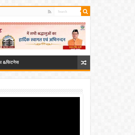
्थ &फिटनेस