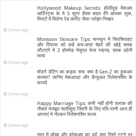
Hollywood Makeup Secrets: हॉलीवुड मेकअप
आर्टिस्ट्स के ये 5 सुपर हैक्स बदल देंगे आपका लुक,
मिनटों में मिलेगा रेड कार्पेट जैसा ग्‍लोइंग निखार
2 hours ago
Monsoon Skincare Tips: मानसून में चिपचिपाहट
और पिंपल्स को कहें बाय-बाय! चेहरे की खोई चमक
लौटाएंगे ये 3 होममेड नेचुरल फेस स्क्रब, दमक उठेगी
त्वचा
2 hours ago
मॉडर्न डेटिंग का कड़वा सच: क्या है Gen-Z का हुकअप
कल्चर? जानिए मेकआउट और कैजुअल रिलेशनशिप के
फायदे
2 hours ago
Happy Marriage Tips: कभी नहीं होगी तलाक की
नौबत! मजबूत शादीशुदा जिंदगी के लिए पति-पत्नी आज ही
अपनाएं ये गोल्डन रिलेशनशिप रूल्स
2 hours ago
प्यार में धोखा और ब्रेकअप का दर्द: क्या रिश्ते टूटने पर