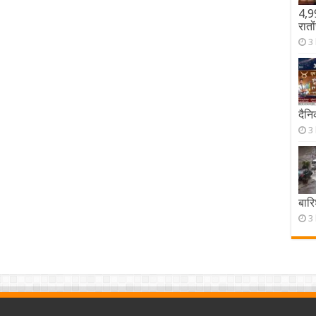
4,9
रातो
3
दैन
3
बारि
3