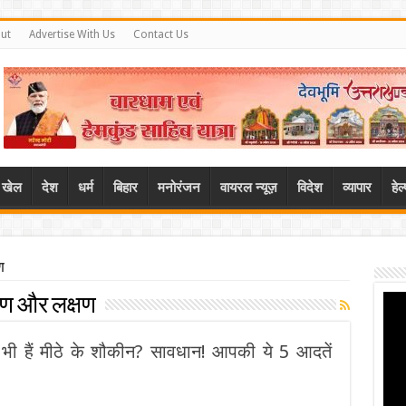
ut
Advertise With Us
Contact Us
खेल
देश
धर्म
बिहार
मनोरंजन
वायरल न्यूज़
विदेश
व्यापार
हे
ण
रण और लक्षण
ी हैं मीठे के शौकीन? सावधान! आपकी ये 5 आदतें