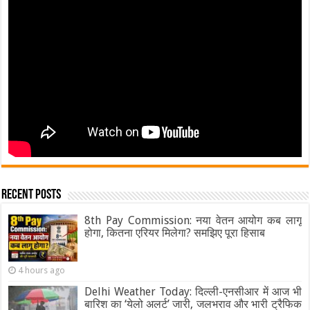
Recent Posts
8th Pay Commission: नया वेतन आयोग कब लागू
होगा, कितना एरियर मिलेगा? समझिए पूरा हिसाब
4 hours ago
Delhi Weather Today: दिल्ली-एनसीआर में आज भी
बारिश का ‘येलो अलर्ट’ जारी, जलभराव और भारी ट्रैफिक