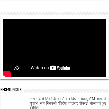
Recent Posts
लखनऊ में तिरंगे के रंग में रंगा विधान भवन, CM योगी ने
युवाओं संग निकाली ‘तिरंगा यात्रा’; सैकड़ों नौजवान हुए
शामिल