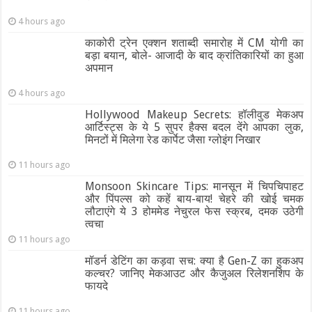
4 hours ago
काकोरी ट्रेन एक्शन शताब्दी समारोह में CM योगी का
बड़ा बयान, बोले- आजादी के बाद क्रांतिकारियों का हुआ
अपमान
4 hours ago
Hollywood Makeup Secrets: हॉलीवुड मेकअप
आर्टिस्ट्स के ये 5 सुपर हैक्स बदल देंगे आपका लुक,
मिनटों में मिलेगा रेड कार्पेट जैसा ग्‍लोइंग निखार
11 hours ago
Monsoon Skincare Tips: मानसून में चिपचिपाहट
और पिंपल्स को कहें बाय-बाय! चेहरे की खोई चमक
लौटाएंगे ये 3 होममेड नेचुरल फेस स्क्रब, दमक उठेगी
त्वचा
11 hours ago
मॉडर्न डेटिंग का कड़वा सच: क्या है Gen-Z का हुकअप
कल्चर? जानिए मेकआउट और कैजुअल रिलेशनशिप के
फायदे
11 hours ago