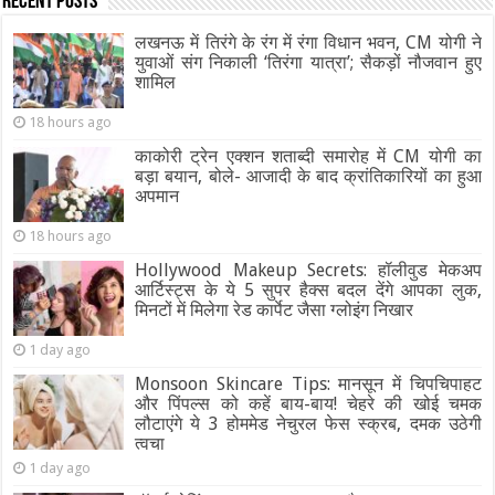
Recent Posts
लखनऊ में तिरंगे के रंग में रंगा विधान भवन, CM योगी ने
युवाओं संग निकाली ‘तिरंगा यात्रा’; सैकड़ों नौजवान हुए
शामिल
18 hours ago
काकोरी ट्रेन एक्शन शताब्दी समारोह में CM योगी का
बड़ा बयान, बोले- आजादी के बाद क्रांतिकारियों का हुआ
अपमान
18 hours ago
Hollywood Makeup Secrets: हॉलीवुड मेकअप
आर्टिस्ट्स के ये 5 सुपर हैक्स बदल देंगे आपका लुक,
मिनटों में मिलेगा रेड कार्पेट जैसा ग्‍लोइंग निखार
1 day ago
Monsoon Skincare Tips: मानसून में चिपचिपाहट
और पिंपल्स को कहें बाय-बाय! चेहरे की खोई चमक
लौटाएंगे ये 3 होममेड नेचुरल फेस स्क्रब, दमक उठेगी
त्वचा
1 day ago