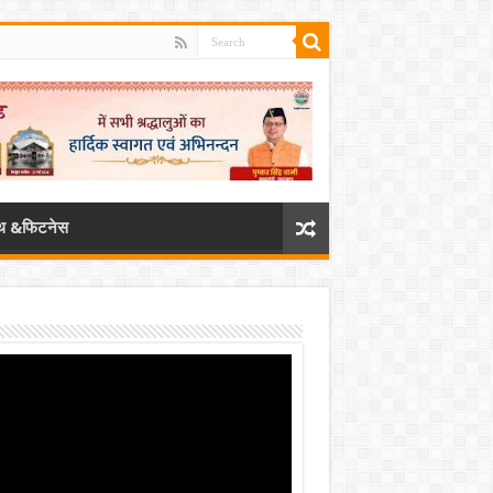
्थ &फिटनेस