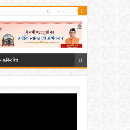
्थ &फिटनेस