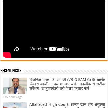
Recent Posts
विकसित भारत- जी राम जी (VB-G RAM G) के अंतर्गत
विकास कार्यों का कराया जाए ड्रोन तकनीक से सटीक
सर्वेक्षण : उपमुख्यमंत्री श्री केशव प्रसाद मौर्य
5 hours ago
Allahabad High Court: आजम खान और अब्दुल्ला