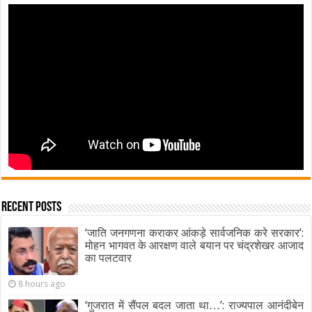
Recent Posts
‘जाति जनगणना कराकर आंकड़े सार्वजनिक करे सरकार’:
मोहन भागवत के आरक्षण वाले बयान पर चंद्रशेखर आजाद
का पलटवार
8 hours ago
‘गुजरात में सैंपल बदल जाता था…’: राज्यपाल आनंदीबेन