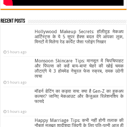
Recent Posts
Hollywood Makeup Secrets: हॉलीवुड मेकअप
आर्टिस्ट्स के ये 5 सुपर हैक्स बदल देंगे आपका लुक,
मिनटों में मिलेगा रेड कार्पेट जैसा ग्‍लोइंग निखार
5 hours ago
Monsoon Skincare Tips: मानसून में चिपचिपाहट
और पिंपल्स को कहें बाय-बाय! चेहरे की खोई चमक
लौटाएंगे ये 3 होममेड नेचुरल फेस स्क्रब, दमक उठेगी
त्वचा
5 hours ago
मॉडर्न डेटिंग का कड़वा सच: क्या है Gen-Z का हुकअप
कल्चर? जानिए मेकआउट और कैजुअल रिलेशनशिप के
फायदे
5 hours ago
Happy Marriage Tips: कभी नहीं होगी तलाक की
नौबत! मजबूत शादीशुदा जिंदगी के लिए पति-पत्नी आज ही