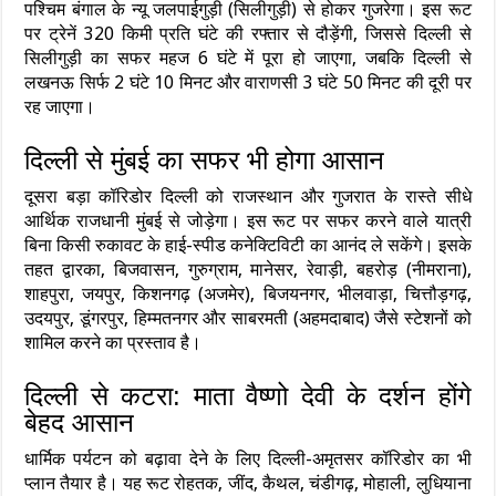
पश्चिम बंगाल के न्यू जलपाईगुड़ी (सिलीगुड़ी) से होकर गुजरेगा। इस रूट
पर ट्रेनें 320 किमी प्रति घंटे की रफ्तार से दौड़ेंगी, जिससे दिल्ली से
सिलीगुड़ी का सफर महज 6 घंटे में पूरा हो जाएगा, जबकि दिल्ली से
लखनऊ सिर्फ 2 घंटे 10 मिनट और वाराणसी 3 घंटे 50 मिनट की दूरी पर
रह जाएगा।
दिल्ली से मुंबई का सफर भी होगा आसान
दूसरा बड़ा कॉरिडोर दिल्ली को राजस्थान और गुजरात के रास्ते सीधे
आर्थिक राजधानी मुंबई से जोड़ेगा। इस रूट पर सफर करने वाले यात्री
बिना किसी रुकावट के हाई-स्पीड कनेक्टिविटी का आनंद ले सकेंगे। इसके
तहत द्वारका, बिजवासन, गुरुग्राम, मानेसर, रेवाड़ी, बहरोड़ (नीमराना),
शाहपुरा, जयपुर, किशनगढ़ (अजमेर), बिजयनगर, भीलवाड़ा, चित्तौड़गढ़,
उदयपुर, डूंगरपुर, हिम्मतनगर और साबरमती (अहमदाबाद) जैसे स्टेशनों को
शामिल करने का प्रस्ताव है।
दिल्ली से कटरा: माता वैष्णो देवी के दर्शन होंगे
बेहद आसान
धार्मिक पर्यटन को बढ़ावा देने के लिए दिल्ली-अमृतसर कॉरिडोर का भी
प्लान तैयार है। यह रूट रोहतक, जींद, कैथल, चंडीगढ़, मोहाली, लुधियाना