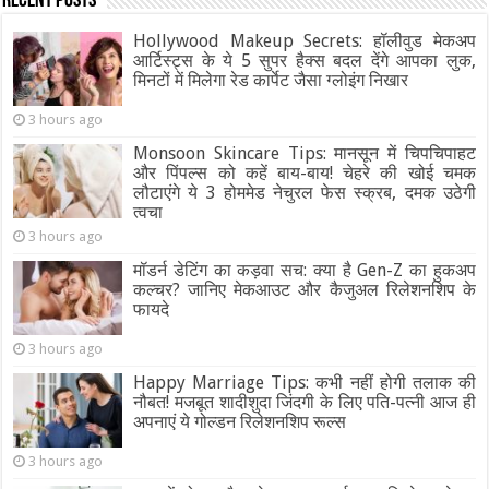
Recent Posts
Hollywood Makeup Secrets: हॉलीवुड मेकअप
आर्टिस्ट्स के ये 5 सुपर हैक्स बदल देंगे आपका लुक,
मिनटों में मिलेगा रेड कार्पेट जैसा ग्‍लोइंग निखार
3 hours ago
Monsoon Skincare Tips: मानसून में चिपचिपाहट
और पिंपल्स को कहें बाय-बाय! चेहरे की खोई चमक
लौटाएंगे ये 3 होममेड नेचुरल फेस स्क्रब, दमक उठेगी
त्वचा
3 hours ago
मॉडर्न डेटिंग का कड़वा सच: क्या है Gen-Z का हुकअप
कल्चर? जानिए मेकआउट और कैजुअल रिलेशनशिप के
फायदे
3 hours ago
Happy Marriage Tips: कभी नहीं होगी तलाक की
नौबत! मजबूत शादीशुदा जिंदगी के लिए पति-पत्नी आज ही
अपनाएं ये गोल्डन रिलेशनशिप रूल्स
3 hours ago