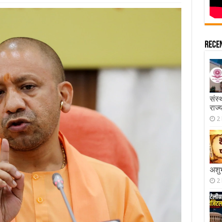
Rece
संस्
राज्
2
अशुभ
2