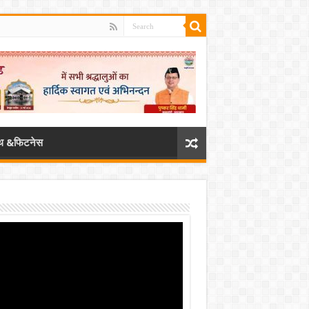
्थ &फिटनेस