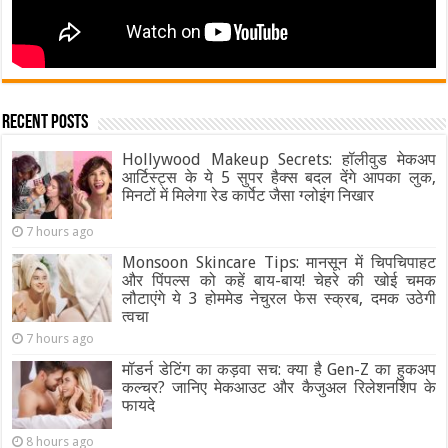
Recent Posts
Hollywood Makeup Secrets: हॉलीवुड मेकअप
आर्टिस्ट्स के ये 5 सुपर हैक्स बदल देंगे आपका लुक,
मिनटों में मिलेगा रेड कार्पेट जैसा ग्‍लोइंग निखार
7 hours ago
Monsoon Skincare Tips: मानसून में चिपचिपाहट
और पिंपल्स को कहें बाय-बाय! चेहरे की खोई चमक
लौटाएंगे ये 3 होममेड नेचुरल फेस स्क्रब, दमक उठेगी
त्वचा
7 hours ago
मॉडर्न डेटिंग का कड़वा सच: क्या है Gen-Z का हुकअप
कल्चर? जानिए मेकआउट और कैजुअल रिलेशनशिप के
फायदे
8 hours ago