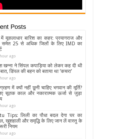
ent Posts
ी में मूसलाधार बारिश का कहर: प्रयागराज और
ठ समेत 25 से अधिक जिलों के लिए IMD का
ट
 hour ago
श खन्ना ने सिंपल कपाड़िया को लेकर कह दी थी
 बात, डिंपल की बहन को बताया था ‘कचरा’
 hour ago
य ग्रहण में क्यों नहीं छूनी चाहिए भगवान की मूर्ति?
िए सूतक काल और नकारात्मक ऊर्जा से जुड़ा
्य
 hour ago
tu Tips: लिली का पौधा बदल देगा घर का
ल, खुशहाली और समृद्धि के लिए जान लें वास्तु के
रूरी नियम
 hour ago