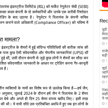
िलायंस इंडस्ट्रीज लिमिटेड (RIL) को मार्केट रेगुलेटर सेबी (SEBI)
सख्त कदम कंपनी के दो कर्मचारियों और उनके एक करीबी रिश्तेदार
ट्रेडिंग के बाद उठाया है। रेगुलेटर ने रिलायंस के कंपनी सचिव
Rec
 कराने वाले अधिकारी (Compliance Officer) को भविष्य में
यूप
मेर
अलर्
ूरा मामला?
1
डस्ट्रीज के शेयरों में हुई संदिग्ध गतिविधियों की बारीक जांच की
राजे
के पास कुछ ऐसी संवेदनशील और गोपनीय जानकारियां (UPSI) थीं
बड़ी
ई थीं, उसी दौरान कंपनी से जुड़े कुछ लोगों ने शेयरों का सौदा कर
1
ाशित संवेदनशील जानकारी के आधार पर ट्रेडिंग करना गैर-कानूनी
सूर्
ता है।
जान
रहस
1
तीन व्यक्तियों के नामों का विशेष रूप से उल्लेख किया है—हर्ष जैन,
Vas
े अनुसार, जुलाई 2024 के दौरान हर्ष जैन ने रिलायंस के 2 शेयर
माहौ
ये ज
शेयर बेचे और अगले ही दिन 25 शेयर वापस खरीद लिए। इसी तरह
 की थी। ये सभी सौदे उस प्रतिबंधित अवधि में हुए जब इन लोगों के
1