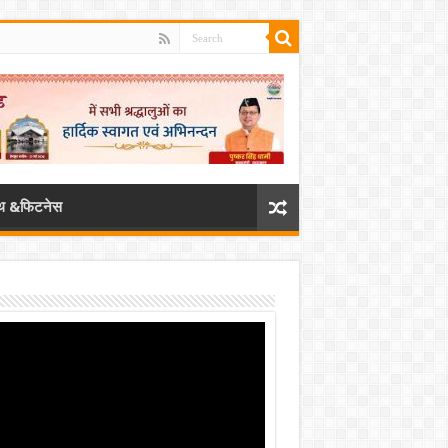
्थ &फिटनेस