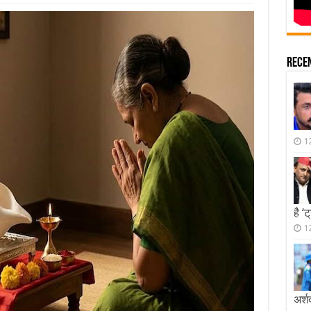
Rece
1
है ‘
1
अर्श