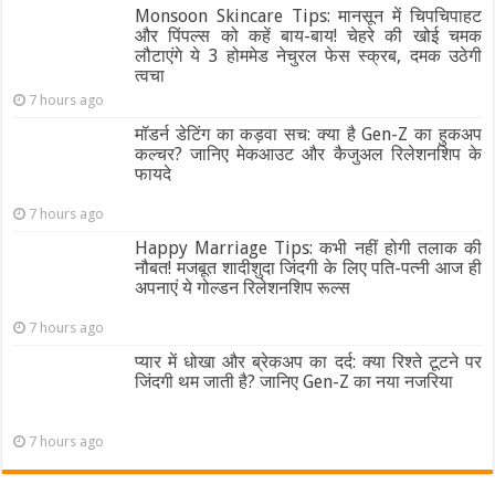
Monsoon Skincare Tips: मानसून में चिपचिपाहट
और पिंपल्स को कहें बाय-बाय! चेहरे की खोई चमक
लौटाएंगे ये 3 होममेड नेचुरल फेस स्क्रब, दमक उठेगी
त्वचा
7 hours ago
मॉडर्न डेटिंग का कड़वा सच: क्या है Gen-Z का हुकअप
कल्चर? जानिए मेकआउट और कैजुअल रिलेशनशिप के
फायदे
7 hours ago
Happy Marriage Tips: कभी नहीं होगी तलाक की
नौबत! मजबूत शादीशुदा जिंदगी के लिए पति-पत्नी आज ही
अपनाएं ये गोल्डन रिलेशनशिप रूल्स
7 hours ago
प्यार में धोखा और ब्रेकअप का दर्द: क्या रिश्ते टूटने पर
जिंदगी थम जाती है? जानिए Gen-Z का नया नजरिया
7 hours ago