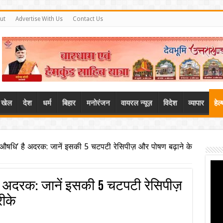
ut
Advertise With Us
Contact Us
खेल
देश
धर्म
बिहार
मनोरंजन
वायरल न्यूज़
विदेश
व्यापार
हेल
षधि’ है अदरक: जानें इसकी 5 चटपटी रेसिपीज़ और पोषण बढ़ाने के
 अदरक: जानें इसकी 5 चटपटी रेसिपीज़
रीके