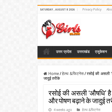
Privacy Policy
Abo
SATURDAY , AUGUST 8 2026
उत्तर प्रदेश
उत्तराखंड
एजुकेशन
Home
/
हेल्थ &फिटनेस
/
रसोई की असली ‘औ
जादुई तरीके
रसोई की असली ‘औषधि’ है
और पोषण बढ़ाने के जादुई त
4 weeks ago
हेल्थ &फिटनेस