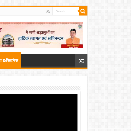
्थ &फिटनेस