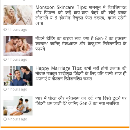
Monsoon Skincare Tips: मानसून में चिपचिपाहट
और पिंपल्स को कहें बाय-बाय! चेहरे की खोई चमक
लौटाएंगे ये 3 होममेड नेचुरल फेस स्क्रब, दमक उठेगी
त्वचा
4 hours ago
मॉडर्न डेटिंग का कड़वा सच: क्या है Gen-Z का हुकअप
कल्चर? जानिए मेकआउट और कैजुअल रिलेशनशिप के
फायदे
4 hours ago
Happy Marriage Tips: कभी नहीं होगी तलाक की
नौबत! मजबूत शादीशुदा जिंदगी के लिए पति-पत्नी आज ही
अपनाएं ये गोल्डन रिलेशनशिप रूल्स
4 hours ago
प्यार में धोखा और ब्रेकअप का दर्द: क्या रिश्ते टूटने पर
जिंदगी थम जाती है? जानिए Gen-Z का नया नजरिया
4 hours ago