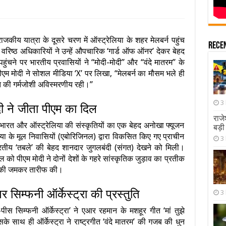
 राजकीय यात्रा के दूसरे चरण में ऑस्ट्रेलिया के शहर मेलबर्न पहुंच
Rece
े वरिष्ठ अधिकारियों ने उन्हें औपचारिक ‘गार्ड ऑफ ऑनर’ देकर बेहद
ुंचने पर भारतीय प्रवासियों ने “मोदी-मोदी” और “वंदे मातरम” के
पीएम मोदी ने सोशल मीडिया ‘X’ पर लिखा, “मेलबर्न का मौसम भले ही
गत की गर्मजोशी अविस्मरणीय रही।”
3
ी ने जीता पीएम का दिल
राजे
लिए भारत और ऑस्ट्रेलिया की संस्कृतियों का एक बेहद अनोखा फ्यूजन
बड़ी
िया के मूल निवासियों (एबोरिजिनल) द्वारा विकसित किए गए प्राचीन
3
ारतीय ‘तबले’ की बेहद शानदार जुगलबंदी (संगत) देखने को मिली।
ल को पीएम मोदी ने दोनों देशों के गहरे सांस्कृतिक जुड़ाव का प्रतीक
स की जमकर तारीफ की।
र सिम्फनी ऑर्केस्ट्रा की प्रस्तुति
3
पीस सिम्फनी ऑर्केस्ट्रा’ ने एआर रहमान के मशहूर गीत ‘मां तुझे
के साथ ही ऑर्केस्ट्रा ने राष्ट्रगीत ‘वंदे मातरम’ की गजब की धुन