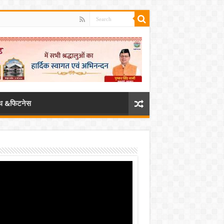
्थ &फिटनेस