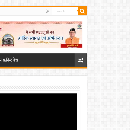
्थ &फिटनेस