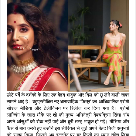
छोटे पर्दे के दर्शकों के लिए एक बेहद भावुक और दिल को छू लेने वाली खबर
सामने आई है। बहुप्रतीक्षित नए धारावाहिक ‘फितूर’ का आधिकारिक प्रोमो
सोशल मीडिया और टेलीविजन पर रिलीज कर दिया गया है। प्रोमो
लॉन्चिंग के खास मौके पर शो की मुख्य अभिनेत्री देबचंद्रिमा सिंघा रॉय
अपने आंसुओं को रोक नहीं पाईं और बुरी तरह भावुक हो गईं। मीडिया और
फैंस से बात करते हुए उन्होंने इस सीरियल से जुड़े अपने बेहद निजी अनुभवों
को साझा किया, जिसने अब इंटरनेट पर हर किसी का ध्यान खींच लिया