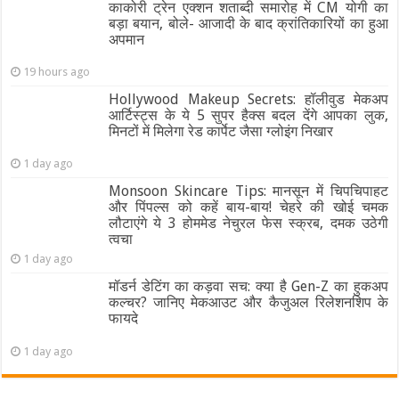
काकोरी ट्रेन एक्शन शताब्दी समारोह में CM योगी का
बड़ा बयान, बोले- आजादी के बाद क्रांतिकारियों का हुआ
अपमान
19 hours ago
Hollywood Makeup Secrets: हॉलीवुड मेकअप
आर्टिस्ट्स के ये 5 सुपर हैक्स बदल देंगे आपका लुक,
मिनटों में मिलेगा रेड कार्पेट जैसा ग्‍लोइंग निखार
1 day ago
Monsoon Skincare Tips: मानसून में चिपचिपाहट
और पिंपल्स को कहें बाय-बाय! चेहरे की खोई चमक
लौटाएंगे ये 3 होममेड नेचुरल फेस स्क्रब, दमक उठेगी
त्वचा
1 day ago
मॉडर्न डेटिंग का कड़वा सच: क्या है Gen-Z का हुकअप
कल्चर? जानिए मेकआउट और कैजुअल रिलेशनशिप के
फायदे
1 day ago