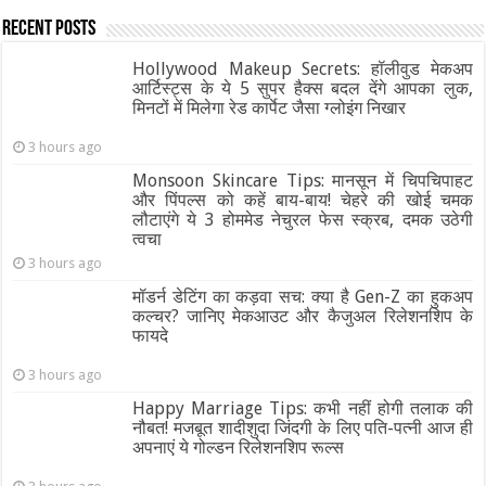
Recent Posts
Hollywood Makeup Secrets: हॉलीवुड मेकअप
आर्टिस्ट्स के ये 5 सुपर हैक्स बदल देंगे आपका लुक,
मिनटों में मिलेगा रेड कार्पेट जैसा ग्‍लोइंग निखार
3 hours ago
Monsoon Skincare Tips: मानसून में चिपचिपाहट
और पिंपल्स को कहें बाय-बाय! चेहरे की खोई चमक
लौटाएंगे ये 3 होममेड नेचुरल फेस स्क्रब, दमक उठेगी
त्वचा
3 hours ago
मॉडर्न डेटिंग का कड़वा सच: क्या है Gen-Z का हुकअप
कल्चर? जानिए मेकआउट और कैजुअल रिलेशनशिप के
फायदे
3 hours ago
Happy Marriage Tips: कभी नहीं होगी तलाक की
नौबत! मजबूत शादीशुदा जिंदगी के लिए पति-पत्नी आज ही
अपनाएं ये गोल्डन रिलेशनशिप रूल्स