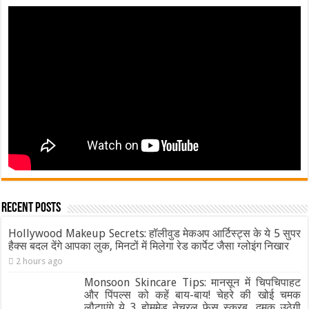
Recent Posts
Hollywood Makeup Secrets: हॉलीवुड मेकअप आर्टिस्ट्स के ये 5 सुपर
हैक्स बदल देंगे आपका लुक, मिनटों में मिलेगा रेड कार्पेट जैसा ग्‍लोइंग निखार
2 hours ago
Monsoon Skincare Tips: मानसून में चिपचिपाहट
और पिंपल्स को कहें बाय-बाय! चेहरे की खोई चमक
लौटाएंगे ये 3 होममेड नेचुरल फेस स्क्रब, दमक उठेगी