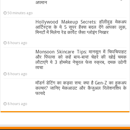
अपमान
50 minutes ago
Hollywood Makeup Secrets: हॉलीवुड मेकअप
आर्टिस्ट्स के ये 5 सुपर हैक्स बदल देंगे आपका लुक,
मिनटों में मिलेगा रेड कार्पेट जैसा ग्‍लोइंग निखार
8 hours ago
Monsoon Skincare Tips: मानसून में चिपचिपाहट
और पिंपल्स को कहें बाय-बाय! चेहरे की खोई चमक
लौटाएंगे ये 3 होममेड नेचुरल फेस स्क्रब, दमक उठेगी
त्वचा
8 hours ago
मॉडर्न डेटिंग का कड़वा सच: क्या है Gen-Z का हुकअप
कल्चर? जानिए मेकआउट और कैजुअल रिलेशनशिप के
फायदे
8 hours ago