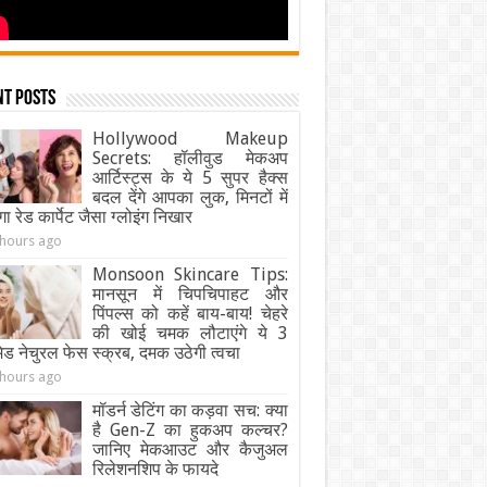
nt Posts
Hollywood Makeup
Secrets: हॉलीवुड मेकअप
आर्टिस्ट्स के ये 5 सुपर हैक्स
बदल देंगे आपका लुक, मिनटों में
गा रेड कार्पेट जैसा ग्‍लोइंग निखार
 hours ago
Monsoon Skincare Tips:
मानसून में चिपचिपाहट और
पिंपल्स को कहें बाय-बाय! चेहरे
की खोई चमक लौटाएंगे ये 3
ेड नेचुरल फेस स्क्रब, दमक उठेगी त्वचा
 hours ago
मॉडर्न डेटिंग का कड़वा सच: क्या
है Gen-Z का हुकअप कल्चर?
जानिए मेकआउट और कैजुअल
रिलेशनशिप के फायदे