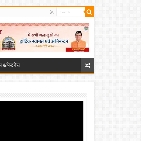
्थ &फिटनेस