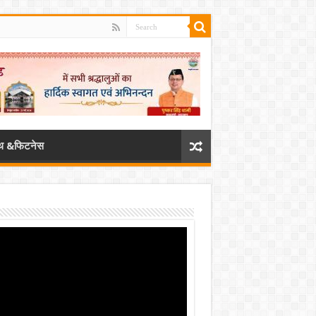
्थ &फिटनेस