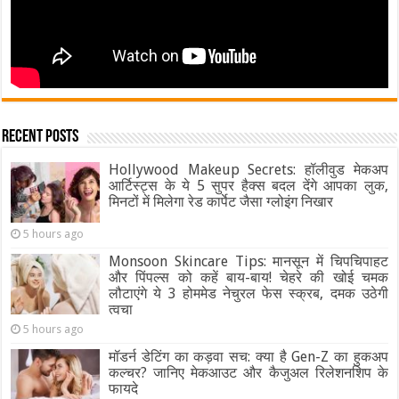
Recent Posts
Hollywood Makeup Secrets: हॉलीवुड मेकअप
आर्टिस्ट्स के ये 5 सुपर हैक्स बदल देंगे आपका लुक,
मिनटों में मिलेगा रेड कार्पेट जैसा ग्‍लोइंग निखार
5 hours ago
Monsoon Skincare Tips: मानसून में चिपचिपाहट
और पिंपल्स को कहें बाय-बाय! चेहरे की खोई चमक
लौटाएंगे ये 3 होममेड नेचुरल फेस स्क्रब, दमक उठेगी
त्वचा
5 hours ago
मॉडर्न डेटिंग का कड़वा सच: क्या है Gen-Z का हुकअप
कल्चर? जानिए मेकआउट और कैजुअल रिलेशनशिप के
फायदे