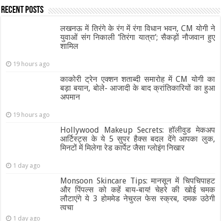
Recent Posts
लखनऊ में तिरंगे के रंग में रंगा विधान भवन, CM योगी ने
युवाओं संग निकाली ‘तिरंगा यात्रा’; सैकड़ों नौजवान हुए
शामिल
19 hours ago
काकोरी ट्रेन एक्शन शताब्दी समारोह में CM योगी का
बड़ा बयान, बोले- आजादी के बाद क्रांतिकारियों का हुआ
अपमान
19 hours ago
Hollywood Makeup Secrets: हॉलीवुड मेकअप
आर्टिस्ट्स के ये 5 सुपर हैक्स बदल देंगे आपका लुक,
मिनटों में मिलेगा रेड कार्पेट जैसा ग्‍लोइंग निखार
1 day ago
Monsoon Skincare Tips: मानसून में चिपचिपाहट
और पिंपल्स को कहें बाय-बाय! चेहरे की खोई चमक
लौटाएंगे ये 3 होममेड नेचुरल फेस स्क्रब, दमक उठेगी
त्वचा
1 day ago